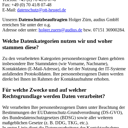
Fax: +49 (0) 70 41/8 07-48
E-Mail:
datenschutz@ott-heugel.de
Unseren
Datenschutzbeauftragten
Holger Zürn, audius GmbH
erreichen Sie unter der o.g.
Adresse oder unter:
holger.zuern@audius.de
bzw. 07151 36900284.
Welche Datenkategorien nutzen wir und woher
stammen diese?
Zu den verarbeiteten Kategorien personenbezogener Daten gehören
insbesondere Ihre Stammdaten (wie Vorname, Nachname),
Kontaktdaten (E-Mail-Adresse), die bei der Nutzung der IT-Systeme
anfallenden Protokolldaten. Ihre personenbezogenen Daten werden
direkt bei Ihnen im Rahmen der Kontaktaufnahme erhoben.
Für welche Zwecke und auf welcher
Rechtsgrundlage werden Daten verarbeitet?
Wir verarbeiten Ihre personenbezogenen Daten unter Beachtung der
Bestimmungen der EUDatenschutz-Grundverordnung (DS-GVO),
des Bundesdatenschutzgesetzes (BDSG) sowie aller weiteren
maßgeblichen Gesetze (z. B. DDG, TKG, etc.).
In erster Linie dient die Datenverarbeitung der Kontaktaufnahme.