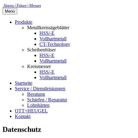
Sägen | Fräser | Messer
Menü
Produkte
Metallkreissägeblätter
HSS/-E
Vollhartmetall
CT-Technology
Scheibenfräser
HSS/-E
Vollhartmetall
Kreismesser
HSS/-E
Vollhartmetall
Startseite
Service / Dienstleistungen
Beratung
Schärfen / Reparatur
Lohnhärten
OTT+HEUGEL
Kontakt
Datenschutz